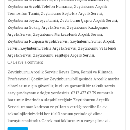
,
Zeytinburnu Arçelik Telefon Numarası
Zeytinburnu Arçelik
,
,
Termosifon Tamiri
Zeytinburnu Beştelsiz Arçelik Servisi
,
,
Zeytinburnu beyaz eşya tamiri
Zeytinburnu Çırpıcı Arçelik Servisi
,
Zeytinburnu Gökalp Arçelik Servisi
Zeytinburnu Kazlıçeşme
,
,
Arçelik Servisi
Zeytinburnu Merkezefendi Arçelik Servisi
,
Zeytinburnu Nuripaşa Arçelik Servisi
Zeytinburnu Sümer Arçelik
,
,
Servisi
Zeytinburnu Telsiz Arçelik Servisi
Zeytinburnu Veliefendi
,
Arçelik Servisi
Zeytinburnu Yeşiltepe Arçelik Servisi.
Leave a comment
Zeytinburnu Arçelik Servisi: Beyaz Eşya, Kombi ve Klimada
Profesyonel Çözümler Zeytinburnu bölgesinde Arçelik marka
cihazlarınız için güvenilir, hızlı ve garantili bir teknik servis
arayışındaysanız doğru yerdesiniz. 0212 433 02 39 numaralı
hattımız üzerinden ulaşabileceğiniz Zeytinburnu Arçelik
Servisi, uzman kadrosu ve yılların verdiği tecrübe ile ev
teknolojilerinizdeki her türlü sorunu yerinde çözüme
kavuşturmaktadır. Gerek mutfaklarınızın vazgeçilmezi…