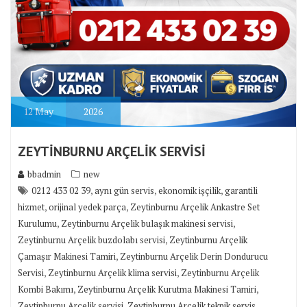
12
May
2026
ZEYTİNBURNU ARÇELİK SERVİSİ
bbadmin
new
,
,
,
0212 433 02 39
aynı gün servis
ekonomik işçilik
garantili
,
,
hizmet
orijinal yedek parça
Zeytinburnu Arçelik Ankastre Set
,
,
Kurulumu
Zeytinburnu Arçelik bulaşık makinesi servisi
,
Zeytinburnu Arçelik buzdolabı servisi
Zeytinburnu Arçelik
,
Çamaşır Makinesi Tamiri
Zeytinburnu Arçelik Derin Dondurucu
,
,
Servisi
Zeytinburnu Arçelik klima servisi
Zeytinburnu Arçelik
,
,
Kombi Bakımı
Zeytinburnu Arçelik Kurutma Makinesi Tamiri
,
,
Zeytinburnu Arçelik servisi
Zeytinburnu Arçelik teknik servis