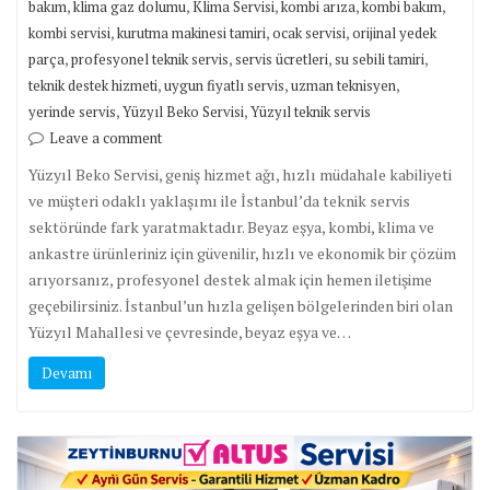
,
,
,
,
,
bakım
klima gaz dolumu
Klima Servisi
kombi arıza
kombi bakım
,
,
,
kombi servisi
kurutma makinesi tamiri
ocak servisi
orijinal yedek
,
,
,
,
parça
profesyonel teknik servis
servis ücretleri
su sebili tamiri
,
,
,
teknik destek hizmeti
uygun fiyatlı servis
uzman teknisyen
,
,
yerinde servis
Yüzyıl Beko Servisi
Yüzyıl teknik servis
Leave a comment
Yüzyıl Beko Servisi, geniş hizmet ağı, hızlı müdahale kabiliyeti
ve müşteri odaklı yaklaşımı ile İstanbul’da teknik servis
sektöründe fark yaratmaktadır. Beyaz eşya, kombi, klima ve
ankastre ürünleriniz için güvenilir, hızlı ve ekonomik bir çözüm
arıyorsanız, profesyonel destek almak için hemen iletişime
geçebilirsiniz. İstanbul’un hızla gelişen bölgelerinden biri olan
Yüzyıl Mahallesi ve çevresinde, beyaz eşya ve…
Devamı