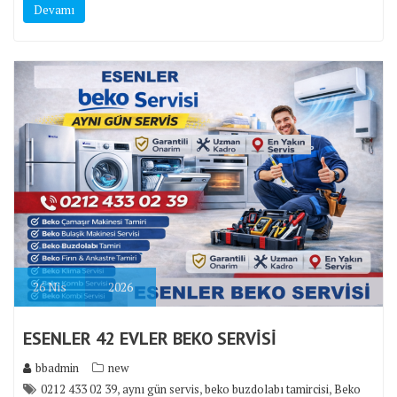
Devamı
26
Nis
2026
ESENLER 42 EVLER BEKO SERVİSİ
bbadmin
new
,
,
,
0212 433 02 39
aynı gün servis
beko buzdolabı tamircisi
Beko