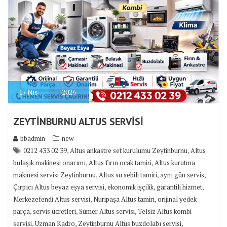
17
Nis
2026
ZEYTİNBURNU ALTUS SERVİSİ
bbadmin
new
,
,
0212 433 02 39
Altus ankastre set kurulumu Zeytinburnu
Altus
,
,
bulaşık makinesi onarımı
Altus fırın ocak tamiri
Altus kurutma
,
,
,
makinesi servisi Zeytinburnu
Altus su sebili tamiri
aynı gün servis
,
,
,
Çırpıcı Altus beyaz eşya servisi
ekonomik işçilik
garantili hizmet
,
,
Merkezefendi Altus servisi
Nuripaşa Altus tamiri
orijinal yedek
,
,
,
parça
servis ücretleri
Sümer Altus servisi
Telsiz Altus kombi
,
,
,
servisi
Uzman Kadro
Zeytinburnu Altus buzdolabı servisi