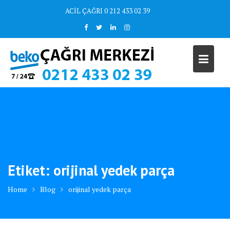
Skip
ACİL ÇAĞRI 0 212 433 02 39
to
content
Etiket:
orijinal yedek parça
Home
Blog
orijinal yedek parça