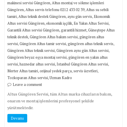
,
makinesi servisi Güngören
Altus montaj ve sökme işlemleri
,
,
Güngören
Altus servis telefonu 0212 433 02 39
Altus su sebili
,
,
,
tamiri
Altus teknik destek Güngören
aynı gün servis
Ekonomik
,
,
,
Altus servisi Güngören
ekonomik işçilik
En Yakın Altus Servisi
,
,
Garantili Altus servisi Güngören
garantili hizmet
Güneştepe Altus
,
,
teknik destek
Güngören Altus bakım servisi
güngören altus
,
,
,
servisi
Güngören Altus tamir servisi
güngören altus teknik servis
,
,
Güngören Altus teknik servisi
Güngören aynı gün Altus servisi
,
Güngören beyaz eşya montaj servisi
güngören en yakın altus
,
,
,
servisi
haznedar altus servisi
İstanbul Güngören Altus servisi
,
,
,
Merter Altus tamiri
orijinal yedek parça
servis ücretleri
,
Tozkoparan Altus servisi
Uzman Kadro
Leave a comment
Altus Güngören Servisi, tüm Altus marka cihazların bakım,
onarım ve montaj işlemlerini profesyonel şekilde
yürütmektedir.
Devamı