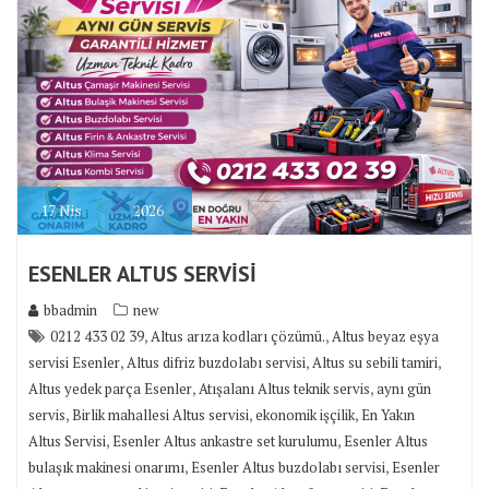
17
Nis
2026
ESENLER ALTUS SERVİSİ
bbadmin
new
,
,
0212 433 02 39
Altus arıza kodları çözümü.
Altus beyaz eşya
,
,
,
servisi Esenler
Altus difriz buzdolabı servisi
Altus su sebili tamiri
,
,
Altus yedek parça Esenler
Atışalanı Altus teknik servis
aynı gün
,
,
,
servis
Birlik mahallesi Altus servisi
ekonomik işçilik
En Yakın
,
,
Altus Servisi
Esenler Altus ankastre set kurulumu
Esenler Altus
,
,
bulaşık makinesi onarımı
Esenler Altus buzdolabı servisi
Esenler