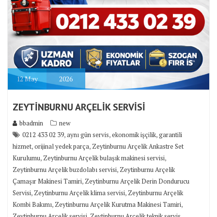
12
May
2026
ZEYTİNBURNU ARÇELİK SERVİSİ
bbadmin
new
,
,
,
0212 433 02 39
aynı gün servis
ekonomik işçilik
garantili
,
,
hizmet
orijinal yedek parça
Zeytinburnu Arçelik Ankastre Set
,
,
Kurulumu
Zeytinburnu Arçelik bulaşık makinesi servisi
,
Zeytinburnu Arçelik buzdolabı servisi
Zeytinburnu Arçelik
,
Çamaşır Makinesi Tamiri
Zeytinburnu Arçelik Derin Dondurucu
,
,
Servisi
Zeytinburnu Arçelik klima servisi
Zeytinburnu Arçelik
,
,
Kombi Bakımı
Zeytinburnu Arçelik Kurutma Makinesi Tamiri
,
,
Zeytinburnu Arçelik servisi
Zeytinburnu Arçelik teknik servis