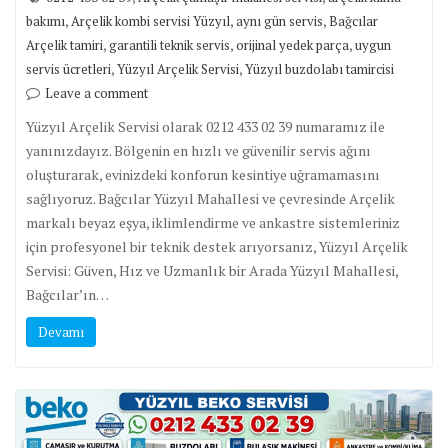
,
,
,
bakımı
Arçelik kombi servisi Yüzyıl
aynı gün servis
Bağcılar
,
,
,
Arçelik tamiri
garantili teknik servis
orijinal yedek parça
uygun
,
,
servis ücretleri
Yüzyıl Arçelik Servisi
Yüzyıl buzdolabı tamircisi
Leave a comment
Yüzyıl Arçelik Servisi olarak 0212 433 02 39 numaramız ile
yanınızdayız. Bölgenin en hızlı ve güvenilir servis ağını
oluşturarak, evinizdeki konforun kesintiye uğramamasını
sağlıyoruz. Bağcılar Yüzyıl Mahallesi ve çevresinde Arçelik
markalı beyaz eşya, iklimlendirme ve ankastre sistemleriniz
için profesyonel bir teknik destek arıyorsanız, Yüzyıl Arçelik
Servisi: Güven, Hız ve Uzmanlık bir Arada Yüzyıl Mahallesi,
Bağcılar’ın…
Devamı