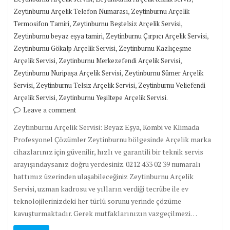
,
Zeytinburnu Arçelik Telefon Numarası
Zeytinburnu Arçelik
,
,
Termosifon Tamiri
Zeytinburnu Beştelsiz Arçelik Servisi
,
,
Zeytinburnu beyaz eşya tamiri
Zeytinburnu Çırpıcı Arçelik Servisi
,
Zeytinburnu Gökalp Arçelik Servisi
Zeytinburnu Kazlıçeşme
,
,
Arçelik Servisi
Zeytinburnu Merkezefendi Arçelik Servisi
,
Zeytinburnu Nuripaşa Arçelik Servisi
Zeytinburnu Sümer Arçelik
,
,
Servisi
Zeytinburnu Telsiz Arçelik Servisi
Zeytinburnu Veliefendi
,
Arçelik Servisi
Zeytinburnu Yeşiltepe Arçelik Servisi.
Leave a comment
Zeytinburnu Arçelik Servisi: Beyaz Eşya, Kombi ve Klimada
Profesyonel Çözümler Zeytinburnu bölgesinde Arçelik marka
cihazlarınız için güvenilir, hızlı ve garantili bir teknik servis
arayışındaysanız doğru yerdesiniz. 0212 433 02 39 numaralı
hattımız üzerinden ulaşabileceğiniz Zeytinburnu Arçelik
Servisi, uzman kadrosu ve yılların verdiği tecrübe ile ev
teknolojilerinizdeki her türlü sorunu yerinde çözüme
kavuşturmaktadır. Gerek mutfaklarınızın vazgeçilmezi…