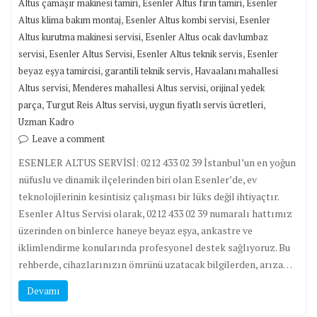
,
,
Altus çamaşır makinesi tamiri
Esenler Altus fırın tamiri
Esenler
,
,
Altus klima bakım montaj
Esenler Altus kombi servisi
Esenler
,
Altus kurutma makinesi servisi
Esenler Altus ocak davlumbaz
,
,
,
servisi
Esenler Altus Servisi
Esenler Altus teknik servis
Esenler
,
,
beyaz eşya tamircisi
garantili teknik servis
Havaalanı mahallesi
,
,
Altus servisi
Menderes mahallesi Altus servisi
orijinal yedek
,
,
,
parça
Turgut Reis Altus servisi
uygun fiyatlı servis ücretleri
Uzman Kadro
Leave a comment
ESENLER ALTUS SERVİSİ: 0212 433 02 39 İstanbul’un en yoğun
nüfuslu ve dinamik ilçelerinden biri olan Esenler’de, ev
teknolojilerinin kesintisiz çalışması bir lüks değil ihtiyaçtır.
Esenler Altus Servisi olarak, 0212 433 02 39 numaralı hattımız
üzerinden on binlerce haneye beyaz eşya, ankastre ve
iklimlendirme konularında profesyonel destek sağlıyoruz. Bu
rehberde, cihazlarınızın ömrünü uzatacak bilgilerden, arıza…
Devamı