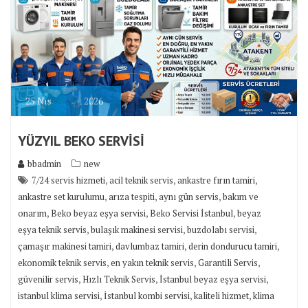
25
Nis
2026
YÜZYIL BEKO SERVİSİ
bbadmin
new
,
,
,
7/24 servis hizmeti
acil teknik servis
ankastre fırın tamiri
,
,
,
ankastre set kurulumu
arıza tespiti
aynı gün servis
bakım ve
,
,
,
onarım
Beko beyaz eşya servisi
Beko Servisi İstanbul
beyaz
,
,
,
eşya teknik servis
bulaşık makinesi servisi
buzdolabı servisi
,
,
,
çamaşır makinesi tamiri
davlumbaz tamiri
derin dondurucu tamiri
,
,
,
ekonomik teknik servis
en yakın teknik servis
Garantili Servis
,
,
,
güvenilir servis
Hızlı Teknik Servis
İstanbul beyaz eşya servisi
,
,
,
istanbul klima servisi
İstanbul kombi servisi
kaliteli hizmet
klima