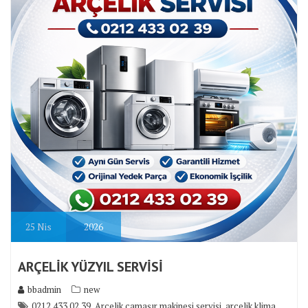
25
Nis
2026
ARÇELİK YÜZYIL SERVİSİ
bbadmin
new
,
,
0212 433 02 39
Arçelik çamaşır makinesi servisi
arçelik klima