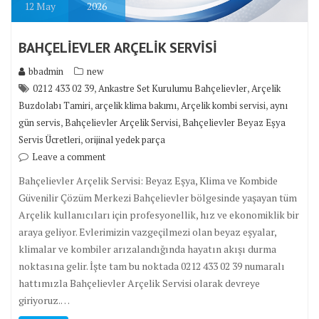
12
May
2026
BAHÇELİEVLER ARÇELİK SERVİSİ
bbadmin
new
,
,
0212 433 02 39
Ankastre Set Kurulumu Bahçelievler
Arçelik
,
,
,
Buzdolabı Tamiri
arçelik klima bakımı
Arçelik kombi servisi
aynı
,
,
gün servis
Bahçelievler Arçelik Servisi
Bahçelievler Beyaz Eşya
,
Servis Ücretleri
orijinal yedek parça
Leave a comment
Bahçelievler Arçelik Servisi: Beyaz Eşya, Klima ve Kombide
Güvenilir Çözüm Merkezi Bahçelievler bölgesinde yaşayan tüm
Arçelik kullanıcıları için profesyonellik, hız ve ekonomiklik bir
araya geliyor. Evlerimizin vazgeçilmezi olan beyaz eşyalar,
klimalar ve kombiler arızalandığında hayatın akışı durma
noktasına gelir. İşte tam bu noktada 0212 433 02 39 numaralı
hattımızla Bahçelievler Arçelik Servisi olarak devreye
giriyoruz.…