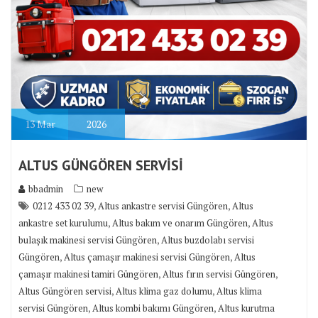
13
Mar
2026
ALTUS GÜNGÖREN SERVİSİ
bbadmin
new
,
,
0212 433 02 39
Altus ankastre servisi Güngören
Altus
,
,
ankastre set kurulumu
Altus bakım ve onarım Güngören
Altus
,
bulaşık makinesi servisi Güngören
Altus buzdolabı servisi
,
,
Güngören
Altus çamaşır makinesi servisi Güngören
Altus
,
,
çamaşır makinesi tamiri Güngören
Altus fırın servisi Güngören
,
,
Altus Güngören servisi
Altus klima gaz dolumu
Altus klima
,
,
servisi Güngören
Altus kombi bakımı Güngören
Altus kurutma