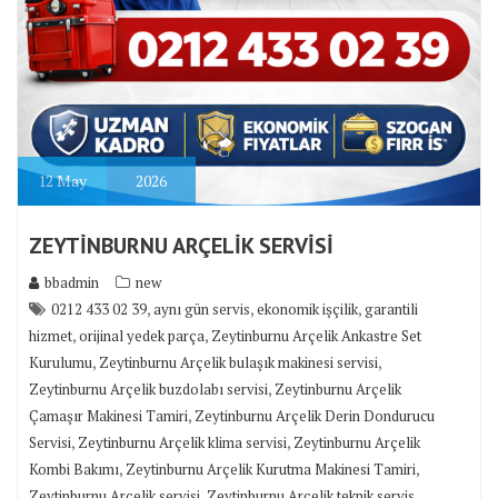
12
May
2026
ZEYTİNBURNU ARÇELİK SERVİSİ
bbadmin
new
,
,
,
0212 433 02 39
aynı gün servis
ekonomik işçilik
garantili
,
,
hizmet
orijinal yedek parça
Zeytinburnu Arçelik Ankastre Set
,
,
Kurulumu
Zeytinburnu Arçelik bulaşık makinesi servisi
,
Zeytinburnu Arçelik buzdolabı servisi
Zeytinburnu Arçelik
,
Çamaşır Makinesi Tamiri
Zeytinburnu Arçelik Derin Dondurucu
,
,
Servisi
Zeytinburnu Arçelik klima servisi
Zeytinburnu Arçelik
,
,
Kombi Bakımı
Zeytinburnu Arçelik Kurutma Makinesi Tamiri
,
,
Zeytinburnu Arçelik servisi
Zeytinburnu Arçelik teknik servis