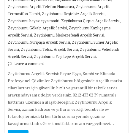
,
Zeytinburnu Arçelik Telefon Numarası
Zeytinburnu Arçelik
,
,
Termosifon Tamiri
Zeytinburnu Beştelsiz Arçelik Servisi
,
,
Zeytinburnu beyaz eşya tamiri
Zeytinburnu Çırpıcı Arçelik Servisi
,
Zeytinburnu Gökalp Arçelik Servisi
Zeytinburnu Kazlıçeşme
,
,
Arçelik Servisi
Zeytinburnu Merkezefendi Arçelik Servisi
,
Zeytinburnu Nuripaşa Arçelik Servisi
Zeytinburnu Sümer Arçelik
,
,
Servisi
Zeytinburnu Telsiz Arçelik Servisi
Zeytinburnu Veliefendi
,
Arçelik Servisi
Zeytinburnu Yeşiltepe Arçelik Servisi.
Leave a comment
Zeytinburnu Arçelik Servisi: Beyaz Eşya, Kombi ve Klimada
Profesyonel Çözümler Zeytinburnu bölgesinde Arçelik marka
cihazlarınız için güvenilir, hızlı ve garantili bir teknik servis
arayışındaysanız doğru yerdesiniz. 0212 433 02 39 numaralı
hattımız üzerinden ulaşabileceğiniz Zeytinburnu Arçelik
Servisi, uzman kadrosu ve yılların verdiği tecrübe ile ev
teknolojilerinizdeki her türlü sorunu yerinde çözüme
kavuşturmaktadır. Gerek mutfaklarınızın vazgeçilmezi…