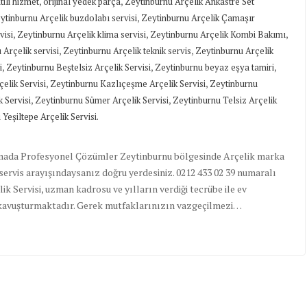
,
,
tili hizmet
orijinal yedek parça
Zeytinburnu Arçelik Ankastre Set
,
ytinburnu Arçelik buzdolabı servisi
Zeytinburnu Arçelik Çamaşır
,
,
,
visi
Zeytinburnu Arçelik klima servisi
Zeytinburnu Arçelik Kombi Bakımı
,
,
 Arçelik servisi
Zeytinburnu Arçelik teknik servis
Zeytinburnu Arçelik
,
,
,
i
Zeytinburnu Beştelsiz Arçelik Servisi
Zeytinburnu beyaz eşya tamiri
,
,
elik Servisi
Zeytinburnu Kazlıçeşme Arçelik Servisi
Zeytinburnu
,
,
 Servisi
Zeytinburnu Sümer Arçelik Servisi
Zeytinburnu Telsiz Arçelik
Yeşiltepe Arçelik Servisi.
limada Profesyonel Çözümler Zeytinburnu bölgesinde Arçelik marka
ik servis arayışındaysanız doğru yerdesiniz. 0212 433 02 39 numaralı
k Servisi, uzman kadrosu ve yılların verdiği tecrübe ile ev
e kavuşturmaktadır. Gerek mutfaklarınızın vazgeçilmezi…