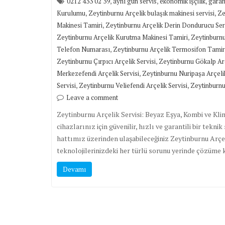
,
,
,
0212 433 02 39
aynı gün servis
ekonomik işçilik
garan
,
,
Kurulumu
Zeytinburnu Arçelik bulaşık makinesi servisi
Ze
,
Makinesi Tamiri
Zeytinburnu Arçelik Derin Dondurucu Ser
,
Zeytinburnu Arçelik Kurutma Makinesi Tamiri
Zeytinburnu
,
Telefon Numarası
Zeytinburnu Arçelik Termosifon Tamir
,
Zeytinburnu Çırpıcı Arçelik Servisi
Zeytinburnu Gökalp Arç
,
Merkezefendi Arçelik Servisi
Zeytinburnu Nuripaşa Arçelik
,
,
Servisi
Zeytinburnu Veliefendi Arçelik Servisi
Zeytinburnu 
Leave a comment
Zeytinburnu Arçelik Servisi: Beyaz Eşya, Kombi ve K
cihazlarınız için güvenilir, hızlı ve garantili bir tekn
hattımız üzerinden ulaşabileceğiniz Zeytinburnu Arçeli
teknolojilerinizdeki her türlü sorunu yerinde çözüm
Devamı