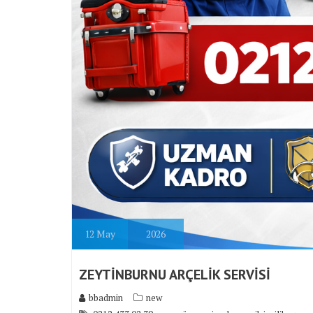
12
May
2026
ZEYTİNBURNU ARÇELİK SERVİSİ
bbadmin
new