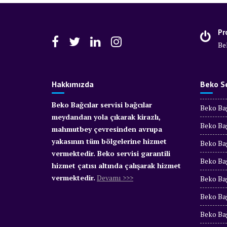
Pr
Be
Hakkımızda
Beko Se
Beko Bağcılar servisi bağcılar
Beko Bağ
meydandan yola çıkarak kirazlı,
Beko Bağ
mahmutbey çevresinden avrupa
yakasının tüm bölgelerine hizmet
Beko Bağ
vermektedir. Beko servisi garantili
Beko Bağ
hizmet çatısı altında çalışarak hizmet
vermektedir.
Devamı >>>
Beko Bağ
Beko Bağ
Beko Bağ