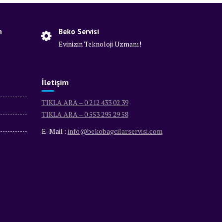
n
Beko Servisi
Evinizin Teknoloji Uzmanı!
İletişim
TIKLA ARA – 0 212 433 02 39
TIKLA ARA – 0 553 295 29 58
E-Mail :
info@bekobagcilarservisi.com