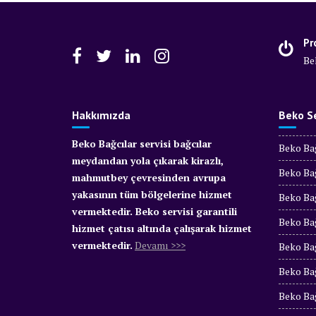
Pr
Be
Hakkımızda
Beko Se
Beko Bağcılar servisi bağcılar
Beko Bağ
meydandan yola çıkarak kirazlı,
Beko Bağ
mahmutbey çevresinden avrupa
yakasının tüm bölgelerine hizmet
Beko Bağ
vermektedir. Beko servisi garantili
Beko Bağ
hizmet çatısı altında çalışarak hizmet
vermektedir.
Devamı >>>
Beko Bağ
Beko Bağ
Beko Bağ