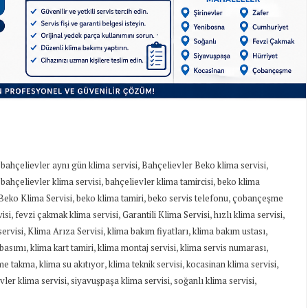
,
,
,
bahçelievler aynı gün klima servisi
Bahçelievler Beko klima servisi
,
,
,
bahçelievler klima servisi
bahçelievler klima tamircisi
beko klima
,
,
,
Beko Klima Servisi
beko klima tamiri
beko servis telefonu
çobançeşme
,
,
,
,
isi
fevzi çakmak klima servisi
Garantili Klima Servisi
hızlı klima servisi
,
,
,
,
servisi
Klima Arıza Servisi
klima bakım fiyatları
klima bakım ustası
,
,
,
,
 basımı
klima kart tamiri
klima montaj servisi
klima servis numarası
,
,
,
,
me takma
klima su akıtıyor
klima teknik servisi
kocasinan klima servisi
,
,
,
evler klima servisi
siyavuşpaşa klima servisi
soğanlı klima servisi