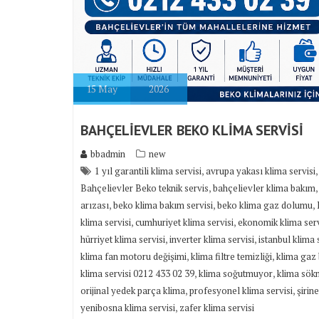
15
May
2026
BAHÇELİEVLER BEKO KLİMA SERVİSİ
bbadmin
new
,
1 yıl garantili klima servisi
avrupa yakası klima servisi
,
Bahçelievler Beko teknik servis
bahçelievler klima bakım
,
,
,
arızası
beko klima bakım servisi
beko klima gaz dolumu
,
,
klima servisi
cumhuriyet klima servisi
ekonomik klima serv
,
,
hürriyet klima servisi
inverter klima servisi
istanbul klima 
,
,
klima fan motoru değişimi
klima filtre temizliği
klima gaz
,
,
klima servisi 0212 433 02 39
klima soğutmuyor
klima sök
,
,
orijinal yedek parça klima
profesyonel klima servisi
şirin
,
yenibosna klima servisi
zafer klima servisi