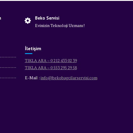
n
Beko Servisi
Evinizin Teknoloji Uzmanı!
İletişim
TIKLA ARA – 0 212 433 02 39
TIKLA ARA – 0 553 295 29 58
E-Mail :
info@bekobagcilarservisi.com