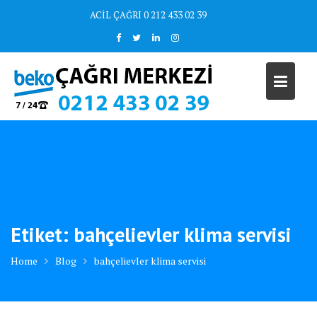
Skip
ACİL ÇAĞRI 0 212 433 02 39
to
content
Etiket:
bahçelievler klima servisi
Home
Blog
bahçelievler klima servisi