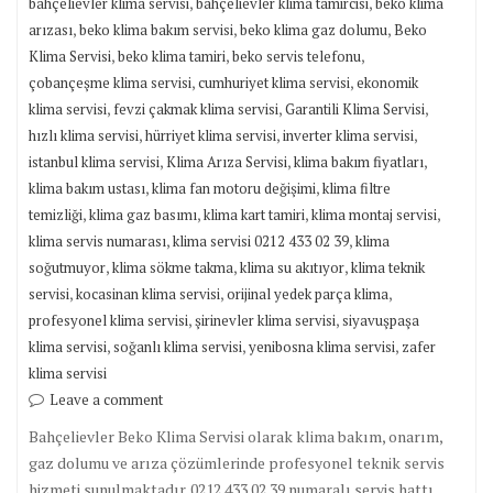
,
,
bahçelievler klima servisi
bahçelievler klima tamircisi
beko klima
,
,
,
arızası
beko klima bakım servisi
beko klima gaz dolumu
Beko
,
,
,
Klima Servisi
beko klima tamiri
beko servis telefonu
,
,
çobançeşme klima servisi
cumhuriyet klima servisi
ekonomik
,
,
,
klima servisi
fevzi çakmak klima servisi
Garantili Klima Servisi
,
,
,
hızlı klima servisi
hürriyet klima servisi
inverter klima servisi
,
,
,
istanbul klima servisi
Klima Arıza Servisi
klima bakım fiyatları
,
,
klima bakım ustası
klima fan motoru değişimi
klima filtre
,
,
,
,
temizliği
klima gaz basımı
klima kart tamiri
klima montaj servisi
,
,
klima servis numarası
klima servisi 0212 433 02 39
klima
,
,
,
soğutmuyor
klima sökme takma
klima su akıtıyor
klima teknik
,
,
,
servisi
kocasinan klima servisi
orijinal yedek parça klima
,
,
profesyonel klima servisi
şirinevler klima servisi
siyavuşpaşa
,
,
,
klima servisi
soğanlı klima servisi
yenibosna klima servisi
zafer
klima servisi
Leave a comment
Bahçelievler Beko Klima Servisi olarak klima bakım, onarım,
gaz dolumu ve arıza çözümlerinde profesyonel teknik servis
hizmeti sunulmaktadır. 0212 433 02 39 numaralı servis hattı