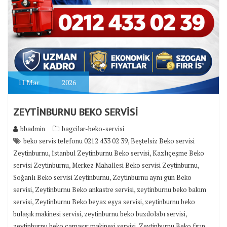
11
Mar
2026
ZEYTİNBURNU BEKO SERVİSİ
bbadmin
bagcilar-beko-servisi
,
beko servis telefonu 0212 433 02 39
Beştelsiz Beko servisi
,
,
Zeytinburnu
İstanbul Zeytinburnu Beko servisi
Kazlıçeşme Beko
,
,
servisi Zeytinburnu
Merkez Mahallesi Beko servisi Zeytinburnu
,
Soğanlı Beko servisi Zeytinburnu
Zeytinburnu aynı gün Beko
,
,
servisi
Zeytinburnu Beko ankastre servisi
zeytinburnu beko bakım
,
,
servisi
Zeytinburnu Beko beyaz eşya servisi
zeytinburnu beko
,
,
bulaşık makinesi servisi
zeytinburnu beko buzdolabı servisi
,
zeytinburnu beko çamaşır makinesi servisi
Zeytinburnu Beko fırın