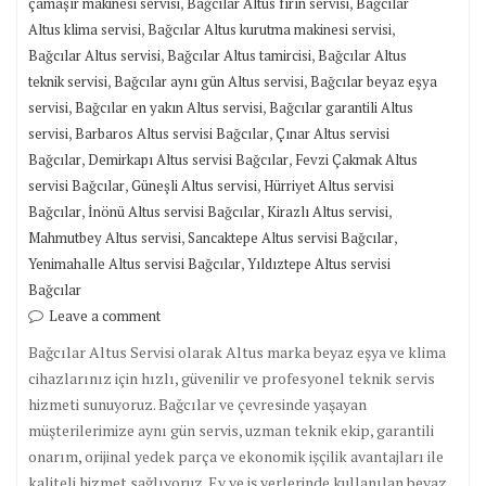
,
,
çamaşır makinesi servisi
Bağcılar Altus fırın servisi
Bağcılar
,
,
Altus klima servisi
Bağcılar Altus kurutma makinesi servisi
,
,
Bağcılar Altus servisi
Bağcılar Altus tamircisi
Bağcılar Altus
,
,
teknik servisi
Bağcılar aynı gün Altus servisi
Bağcılar beyaz eşya
,
,
servisi
Bağcılar en yakın Altus servisi
Bağcılar garantili Altus
,
,
servisi
Barbaros Altus servisi Bağcılar
Çınar Altus servisi
,
,
Bağcılar
Demirkapı Altus servisi Bağcılar
Fevzi Çakmak Altus
,
,
servisi Bağcılar
Güneşli Altus servisi
Hürriyet Altus servisi
,
,
,
Bağcılar
İnönü Altus servisi Bağcılar
Kirazlı Altus servisi
,
,
Mahmutbey Altus servisi
Sancaktepe Altus servisi Bağcılar
,
Yenimahalle Altus servisi Bağcılar
Yıldıztepe Altus servisi
Bağcılar
Leave a comment
Bağcılar Altus Servisi olarak Altus marka beyaz eşya ve klima
cihazlarınız için hızlı, güvenilir ve profesyonel teknik servis
hizmeti sunuyoruz. Bağcılar ve çevresinde yaşayan
müşterilerimize aynı gün servis, uzman teknik ekip, garantili
onarım, orijinal yedek parça ve ekonomik işçilik avantajları ile
kaliteli hizmet sağlıyoruz. Ev ve iş yerlerinde kullanılan beyaz