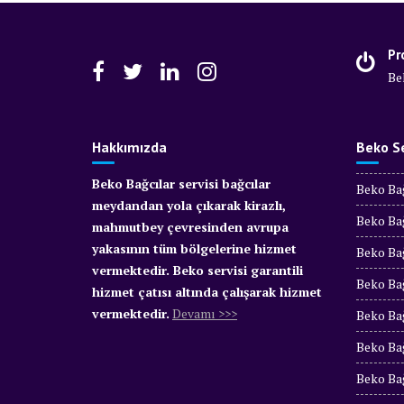
Pr
Be
Hakkımızda
Beko Se
Beko Bağcılar servisi bağcılar
Beko Bağ
meydandan yola çıkarak kirazlı,
Beko Bağ
mahmutbey çevresinden avrupa
yakasının tüm bölgelerine hizmet
Beko Bağ
vermektedir. Beko servisi garantili
Beko Bağ
hizmet çatısı altında çalışarak hizmet
vermektedir.
Devamı >>>
Beko Bağ
Beko Bağ
Beko Bağ