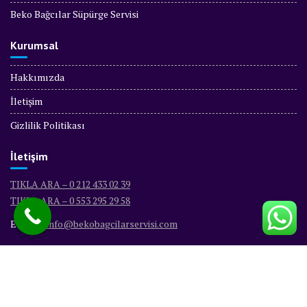
Beko Bağcılar Süpürge Servisi
Kurumsal
Hakkımızda
İletişim
Gizlilik Politikası
İletişim
TIKLA ARA – 0 212 433 02 39
TIKLA ARA – 0 553 295 29 58
E-Mail :
info@bekobagcilarservisi.com
© Tüm Hakları Saklıdır - BEKO BAĞCILAR SERVİSİ