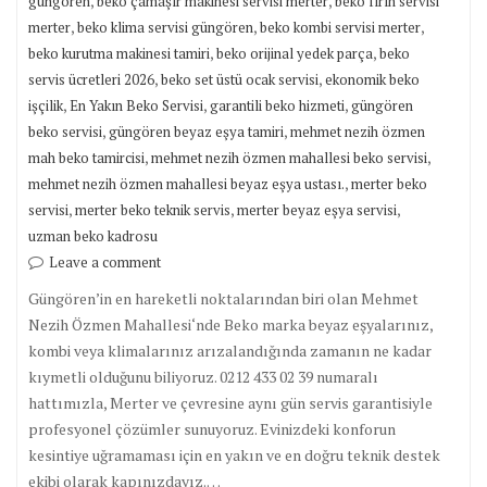
,
,
güngören
beko çamaşır makinesi servisi merter
beko fırın servisi
,
,
,
merter
beko klima servisi güngören
beko kombi servisi merter
,
,
beko kurutma makinesi tamiri
beko orijinal yedek parça
beko
,
,
servis ücretleri 2026
beko set üstü ocak servisi
ekonomik beko
,
,
,
işçilik
En Yakın Beko Servisi
garantili beko hizmeti
güngören
,
,
beko servisi
güngören beyaz eşya tamiri
mehmet nezih özmen
,
,
mah beko tamircisi
mehmet nezih özmen mahallesi beko servisi
,
mehmet nezih özmen mahallesi beyaz eşya ustası.
merter beko
,
,
,
servisi
merter beko teknik servis
merter beyaz eşya servisi
uzman beko kadrosu
Leave a comment
Güngören’in en hareketli noktalarından biri olan Mehmet
Nezih Özmen Mahallesi‘nde Beko marka beyaz eşyalarınız,
kombi veya klimalarınız arızalandığında zamanın ne kadar
kıymetli olduğunu biliyoruz. 0212 433 02 39 numaralı
hattımızla, Merter ve çevresine aynı gün servis garantisiyle
profesyonel çözümler sunuyoruz. Evinizdeki konforun
kesintiye uğramaması için en yakın ve en doğru teknik destek
ekibi olarak kapınızdayız.…