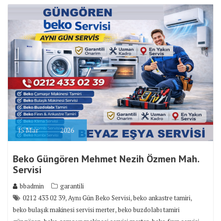
15
Mar
2026
Beko Güngören Mehmet Nezih Özmen Mah.
Servisi
bbadmin
garantili
,
,
,
0212 433 02 39
Aynı Gün Beko Servisi
beko ankastre tamiri
,
beko bulaşık makinesi servisi merter
beko buzdolabı tamiri