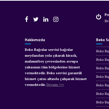
Pr
Be
Hakkımızda
Beko Se
Beko Bağcılar servisi bağcılar
Beko Bağ
meydandan yola çıkarak kirazlı,
Beko Bağ
mahmutbey çevresinden avrupa
yakasının tüm bölgelerine hizmet
Beko Bağ
vermektedir. Beko servisi garantili
Beko Bağ
hizmet çatısı altında çalışarak hizmet
vermektedir.
Devamı >>>
Beko Bağ
Beko Bağ
Beko Bağ