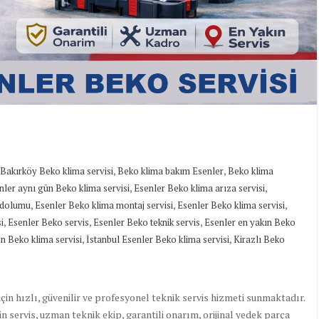
,
,
Bakırköy Beko klima servisi
Beko klima bakım Esenler
Beko klima
,
,
nler aynı gün Beko klima servisi
Esenler Beko klima arıza servisi
,
,
,
 dolumu
Esenler Beko klima montaj servisi
Esenler Beko klima servisi
,
,
,
i
Esenler Beko servis
Esenler Beko teknik servis
Esenler en yakın Beko
,
,
 Beko klima servisi
İstanbul Esenler Beko klima servisi
Kirazlı Beko
in hızlı, güvenilir ve profesyonel teknik servis hizmeti sunmaktadır.
 servis, uzman teknik ekip, garantili onarım, orijinal yedek parça