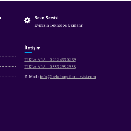
n
Beko Servisi
Evinizin Teknoloji Uzmanı!
İletişim
TIKLA ARA – 0 212 433 02 39
TIKLA ARA – 0 553 295 29 58
E-Mail :
info@bekobagcilarservisi.com