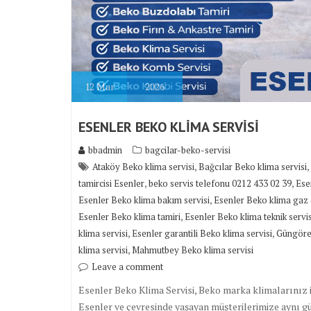
12
Mar
2026
ESENLER BEKO KLİMA SERVİSİ
bbadmin
bagcilar-beko-servisi
,
,
Ataköy Beko klima servisi
Bağcılar Beko klima servisi
,
,
tamircisi Esenler
beko servis telefonu 0212 433 02 39
Ese
,
Esenler Beko klima bakım servisi
Esenler Beko klima gaz
,
Esenler Beko klima tamiri
Esenler Beko klima teknik servis
,
,
klima servisi
Esenler garantili Beko klima servisi
Güngören
,
klima servisi
Mahmutbey Beko klima servisi
Leave a comment
Esenler Beko Klima Servisi, Beko marka klimalarınız iç
Esenler ve çevresinde yaşayan müşterilerimize aynı gün