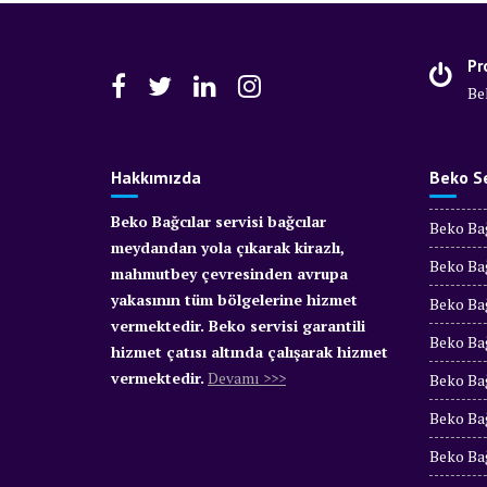
Pr
Be
Hakkımızda
Beko Se
Beko Bağcılar servisi bağcılar
Beko Bağ
meydandan yola çıkarak kirazlı,
Beko Bağ
mahmutbey çevresinden avrupa
yakasının tüm bölgelerine hizmet
Beko Bağ
vermektedir. Beko servisi garantili
Beko Bağ
hizmet çatısı altında çalışarak hizmet
vermektedir.
Devamı >>>
Beko Bağ
Beko Bağ
Beko Bağ