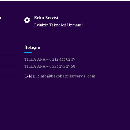
n
Beko Servisi
Evinizin Teknoloji Uzmanı!
İletişim
TIKLA ARA – 0 212 433 02 39
TIKLA ARA – 0 553 295 29 58
E-Mail :
info@bekobagcilarservisi.com