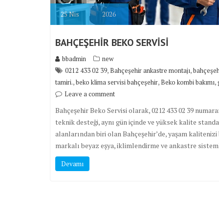
25
Nis
2026
BAHÇEŞEHİR BEKO SERVİSİ
bbadmin
new
,
,
0212 433 02 39
Bahçeşehir ankastre montajı
bahçeşehi
,
,
,
tamiri.
beko klima servisi bahçeşehir
Beko kombi bakımı
Leave a comment
Bahçeşehir Beko Servisi olarak, 0212 433 02 39 numar
teknik desteği, aynı gün içinde ve yüksek kalite stan
alanlarından biri olan Bahçeşehir’de, yaşam kalitenizi
markalı beyaz eşya, iklimlendirme ve ankastre sistem
Devamı