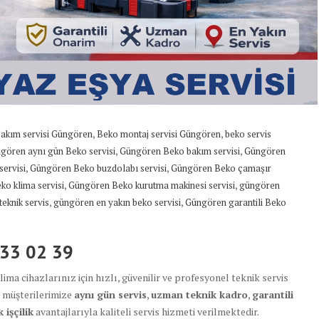
,
,
akım servisi Güngören
Beko montaj servisi Güngören
beko servis
,
,
gören aynı gün Beko servisi
Güngören Beko bakım servisi
Güngören
,
,
ervisi
Güngören Beko buzdolabı servisi
Güngören Beko çamaşır
,
,
o klima servisi
Güngören Beko kurutma makinesi servisi
güngören
,
,
eknik servis
güngören en yakın beko servisi
Güngören garantili Beko
433 02 39
ima cihazlarınız için hızlı, güvenilir ve profesyonel teknik servis
 müşterilerimize
aynı gün servis
,
uzman teknik kadro
,
garantili
işçilik
avantajlarıyla kaliteli servis hizmeti verilmektedir.