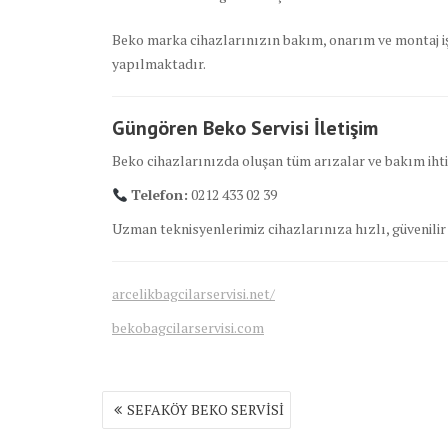
Beko marka cihazlarınızın bakım, onarım ve montaj iş
yapılmaktadır.
Güngören Beko Servisi İletişim
Beko cihazlarınızda oluşan tüm arızalar ve bakım ihtiya
Telefon:
0212 433 02 39
Uzman teknisyenlerimiz cihazlarınıza hızlı, güvenilir 
arcelikbagcilarservisi.net/
bekobagcilarservisi.com
Yazı
SEFAKÖY BEKO SERVİSİ
gezinmesi