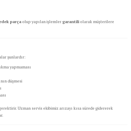
yedek parça
olup yapılan işlemler
garantili
olarak müşterilere
lar şunlardır:
 sıkma yapmaması
ının düşmesi
ı
ması
gerektirir. Uzman servis ekibimiz arızayı kısa sürede gidererek
r.