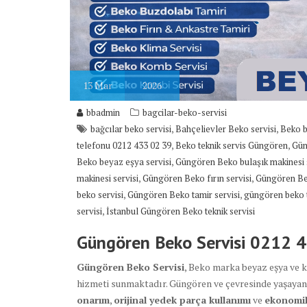
13
Mar
2026
bbadmin
bagcilar-beko-servisi
,
,
bağcılar beko servisi
Bahçelievler Beko servisi
Beko b
,
,
telefonu 0212 433 02 39
Beko teknik servis Güngören
Gün
,
Beko beyaz eşya servisi
Güngören Beko bulaşık makinesi s
,
,
makinesi servisi
Güngören Beko fırın servisi
Güngören Bek
,
,
beko servisi
Güngören Beko tamir servisi
güngören beko t
,
servisi
İstanbul Güngören Beko teknik servisi
Güngören Beko Servisi 0212 
Güngören Beko Servisi
, Beko marka beyaz eşya ve kl
hizmeti sunmaktadır. Güngören ve çevresinde yaşayan
onarım
,
orijinal yedek parça kullanımı
ve
ekonomik 