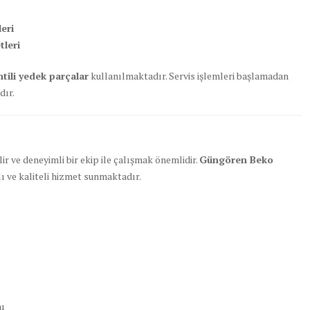
eri
tleri
ntili yedek parçalar
kullanılmaktadır. Servis işlemleri başlamadan
dır.
r ve deneyimli bir ekip ile çalışmak önemlidir.
Güngören Beko
ı ve kaliteli hizmet sunmaktadır.
nı