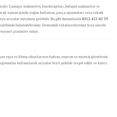
ıdır. Çamaşır makineleri, buzdolapları, bulaşık makineleri ve
Ancak zaman içinde yoğun kullanım, parça aşınmaları veya teknik
eya arızalar meydana gelebilir. Bu gibi durumlarda
0212 433 02 39
talebinde bulunabilirsiniz. Deneyimli teknisyenlerimiz kısa sürede
fesyonel çözümler sunar.
az eşya ve klima cihazlarının bakım, onarım ve montaj işlemlerini
pmanlar kullanılarak arızalar hızlı şekilde tespit edilir ve kalıcı